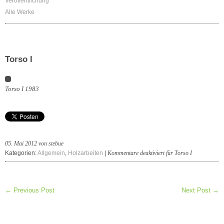
Veröffentlichung
Alle Werke
Torso I
Torso I 1983
05. Mai 2012 von stebue
Kategorien:
Allgemein
,
Holzarbeiten
|
Kommentare deaktiviert
für Torso I
← Previous Post
Next Post →