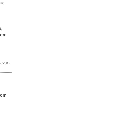
ebü,
6,
0cm
e, 50,0cm
0cm