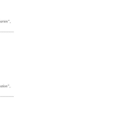
arten“,
ation“,