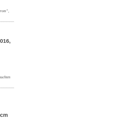
trom“,
016,
auchten
0cm