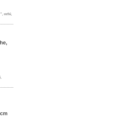
“, stebü,
he,
,
0cm